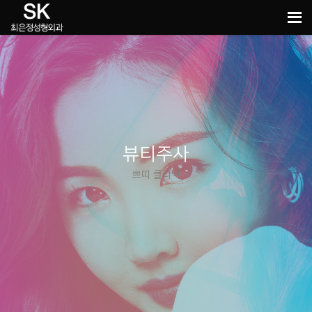
뷰티주사
쁘띠 클리닉