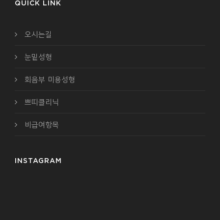
QUICK LINK
오시는길
눈밑성형
회음부 미용성형
쁘띠클리닉
비급여항목
INSTAGRAM