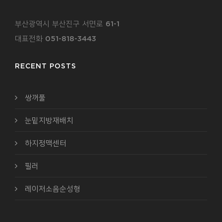
부산광역시 부산진구 서면로 61-1
대표전화 051-818-3443
RECENT POSTS
쌍꺼풀
눈밑지방재배치
하지정맥센터
필러
레이저소음순성형